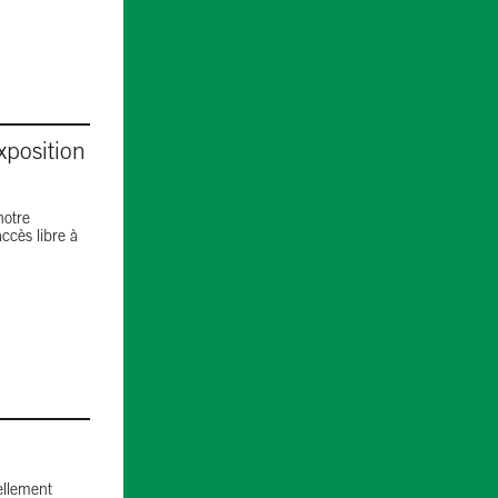
xposition
notre
accès libre à
iellement