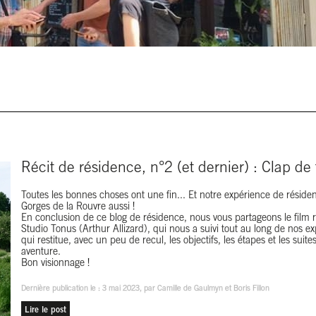
Récit de résidence, n°2 (et dernier) : Clap de f
Toutes les bonnes choses ont une fin... Et notre expérience de réside
Gorges de la Rouvre aussi !
En conclusion de ce blog de résidence, nous vous partageons le film r
Studio Tonus (Arthur Allizard), qui nous a suivi tout au long de nos exp
qui restitue, avec un peu de recul, les objectifs, les étapes et les suite
aventure.
Bon visionnage !
Dernière publication le :
3 mai 2023
, par Camille de Gaulmyn et Boris Fillon
Lire le post