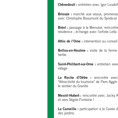
Chênedouit :
entretien avec Igor Loudoff
Briouze :
marché aux veaux, promenade
avec Christophe Beaumont du Syndicat d
Bréel :
passage à la Menuise, rencontre 
résidence ; échange avec l’artiste Leïla
Athis de l’Orne :
intervention au conseil
Bellou-en-Houlme :
visite de la ferme
herbe
Saint-Philibert-sur-Orne :
entretien ave
village
La Roche d’Oëtre :
rencontre ave
"Attractivité du tourisme" de Flers Agglo
le sentier du Granite
Mesnil-Hubert :
rencontre avec Jacky A
et vers Ségrie-Fontaine !
La Carneille :
participation à la Cavée de
des jardins.