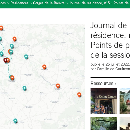
nces
>
Résidences
>
Gorges de la Rouvre
>
Journal de résidence, n°5 : Points de
Journal de
résidence, 
Points de 
de la sessi
publié le 25 juillet 2022
par Camille de Gaulmyn 
Ressources :