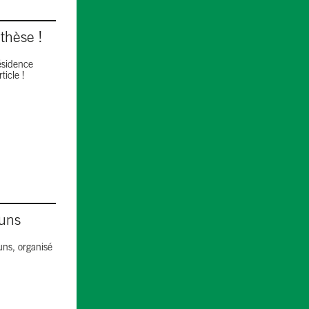
thèse !
résidence
icle !
muns
ns, organisé