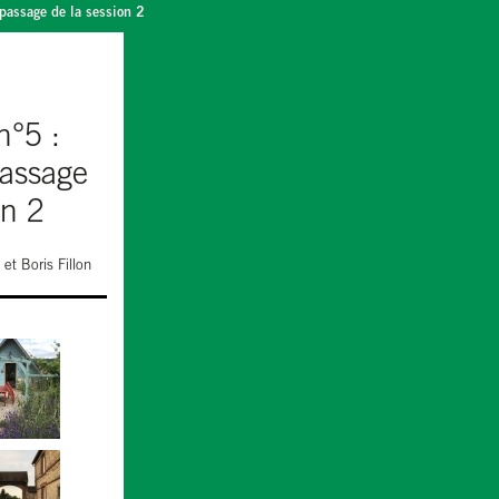
 passage de la session 2
n°5 :
passage
on 2
,
et Boris Fillon