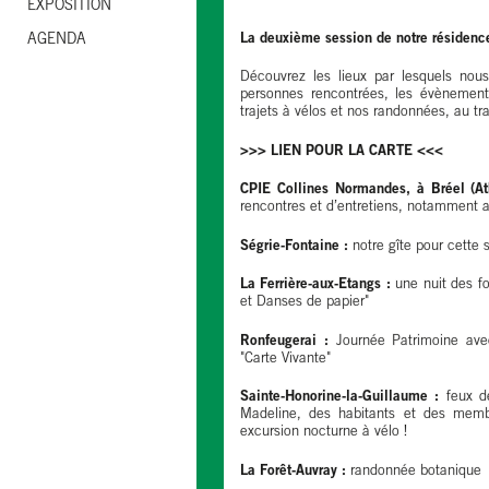
EXPOSITION
La deuxième session de notre résidence
AGENDA
Découvrez les lieux par lesquels no
personnes rencontrées, les évènement
trajets à vélos et nos randonnées, au tra
>>> LIEN POUR LA CARTE <<<
CPIE Collines Normandes, à Bréel (At
rencontres et d’entretiens, notamment 
Ségrie-Fontaine :
notre gîte pour cette s
La Ferrière-aux-Etangs :
une nuit des fo
et Danses de papier"
Ronfeugerai :
Journée Patrimoine avec
"Carte Vivante"
Sainte-Honorine-la-Guillaume :
feux de
Madeline, des habitants et des membr
excursion nocturne à vélo !
La Forêt-Auvray :
randonnée botanique