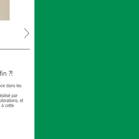
next
in ?!
nce dans les
éalisé par
lorations, et
s à cette