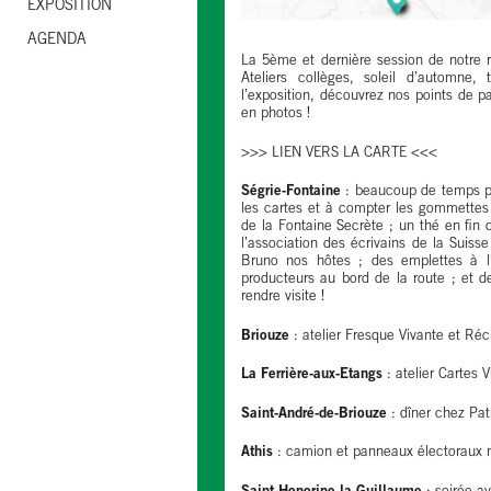
EXPOSITION
AGENDA
La 5ème et dernière session de notre 
Ateliers collèges, soleil d’automne, 
l’exposition, découvrez nos points de p
en photos !
>>> LIEN VERS LA CARTE <<<
Ségrie-Fontaine
: beaucoup de temps pa
les cartes et à compter les gommettes s
de la Fontaine Secrète ; un thé en fin 
l’association des écrivains de la Suis
Bruno nos hôtes ; des emplettes à l’
producteurs au bord de la route ; et
rendre visite !
Briouze
: atelier Fresque Vivante et Ré
La Ferrière-aux-Etangs
: atelier Cartes 
Saint-André-de-Briouze
: dîner chez Pat
Athis
: camion et panneaux électoraux mi