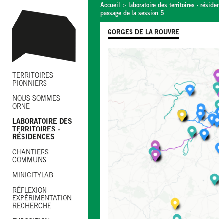
Accueil
>
laboratoire des territoires - réside
passage de la session 5
GORGES DE LA ROUVRE
TERRITOIRES
PIONNIERS
NOUS SOMMES
ORNE
LABORATOIRE DES
TERRITOIRES -
RÉSIDENCES
CHANTIERS
COMMUNS
MINICITYLAB
RÉFLEXION
EXPÉRIMENTATION
RECHERCHE