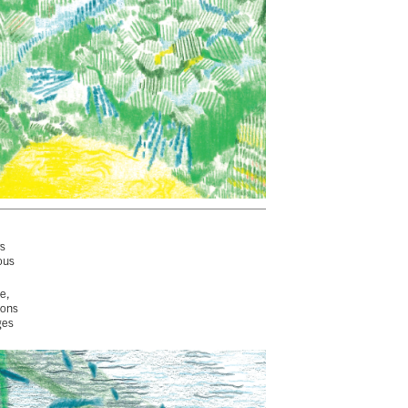
rs
ous
e,
mons
ges