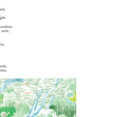
aire,
,
gile.
aumâtres
 verte,
nts,
oide,
ntes.