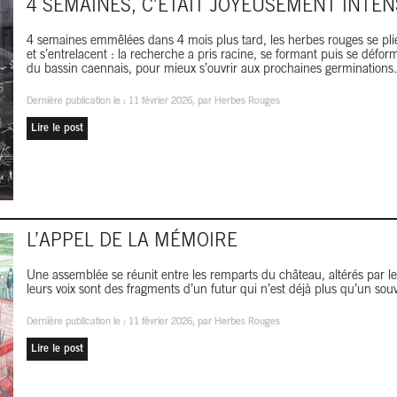
4 SEMAINES, C’ÉTAIT JOYEUSEMENT INTENS
4 semaines emmêlées dans 4 mois plus tard, les herbes rouges se plien
et s’entrelacent : la recherche a pris racine, se formant puis se défor
du bassin caennais, pour mieux s’ouvrir aux prochaines germination
Dernière publication le :
11 février 2026
, par Herbes Rouges
Lire le post
L’APPEL DE LA MÉMOIRE
Une assemblée se réunit entre les remparts du château, altérés par l
leurs voix sont des fragments d’un futur qui n’est déjà plus qu’un souv
Dernière publication le :
11 février 2026
, par Herbes Rouges
Lire le post