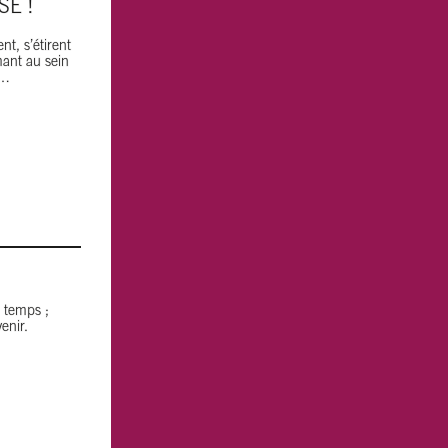
E !
t, s’étirent
mant au sein
s…
e temps ;
enir.