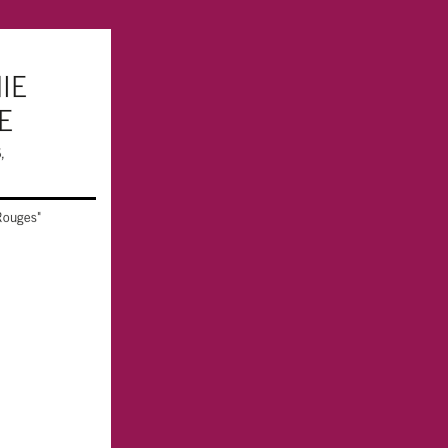
IE
E
,
 Rouges"