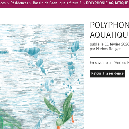
nces
>
Résidences
>
Bassin de Caen, quels futurs ?
>
POLYPHONIE AQUATIQUE
POLYPHON
AQUATIQU
publié le 11 février 2026
par Herbes Rouges
En savoir plus "Herbes
Retour à la résidence