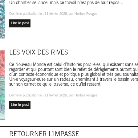
Un chantier se lance, mais ce travail n’est pas de tout repos…
Dernière publication le :
11 février 2026
, par Herbes Rouges
Lire le post
LES VOIX DES RIVES
Ce Nouveau Monde est celui d’histoires parallèles, qui existent sans se
regarder et qui pourtant sont bien le reflet de dérèglements autant que
d’un contexte économique et politique plus global et très peu souhaita
Un·e voyageur·euse sur un radeau, cheminant à travers le bassin ver
sur son carnet ce qu’iel traverse, ce qu’iel ressent.
Dernière publication le :
11 février 2026
, par Herbes Rouges
Lire le post
RETOURNER L’IMPASSE