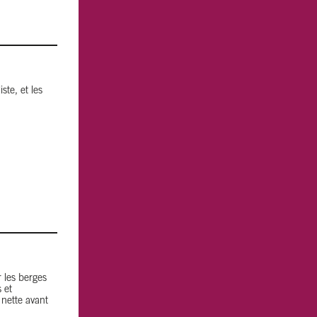
ste, et les
r les berges
 et
 nette avant