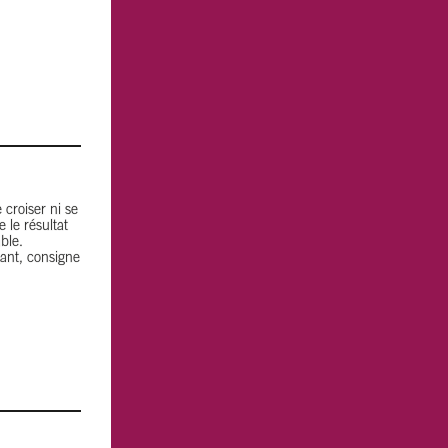
 croiser ni se
 le résultat
ble.
sant, consigne