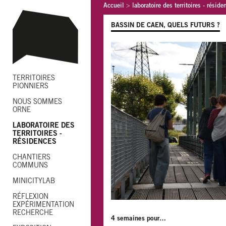
Accueil
>
laboratoire des territoires - réside
BASSIN DE CAEN, QUELS FUTURS ?
TERRITOIRES
PIONNIERS
NOUS SOMMES
ORNE
LABORATOIRE DES
TERRITOIRES -
RÉSIDENCES
CHANTIERS
COMMUNS
MINICITYLAB
RÉFLEXION
EXPÉRIMENTATION
RECHERCHE
4 semaines pour…