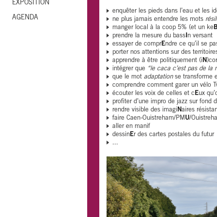
EXPOSITION
enquêter les pieds dans l’eau et les i
AGENDA
ne plus jamais entendre les mots
rési
manger local à la coop 5% (et un ke
prendre la mesure du bass
I
n versant
essayer de compr
E
ndre ce qu’il se p
porter nos attentions sur des territoir
apprendre à être politiquement (i
N
)co
intégrer que
“le caca c’est pas de la
que le mot
adaptation
se transforme 
comprendre comment garer un vélo Tw
écouter les voix de celles et c
E
ux qu’
profiter d’une impro de jazz sur fond 
rendre visible des imagi
N
aires résista
faire Caen-Ouistreham/PM
U
/Ouistreh
aller en manif
dessin
E
r des cartes postales du futur
...