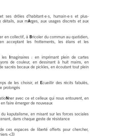
t ses drôles d’habitant·e·s, humain·e·s et plus-
x détails, aux m
A
rges, aux usages discrets et aux
r en collectif, à
B
ricoler du commun au quotidien,
 en acceptant les frottements, les élans et les
t les
I
maginaires : en imprimant plein de cartes
rayons de couleur, en dessinant à huit mains, en
e sacrés bocaux de pickles, en écoutant tout plein
mps de les choisir, et
E
cueillir des récits fabulés,
tre prolongés
atio
N
ner avec ce et celleux qui nous entourent, en
 en faire émerger de nouveaux
u kaputalisme, en misant sur les forces sociales
intenant, dans chaque geste de résistance
 de ces espaces de liberté offerts pour chercher,
niers <3)