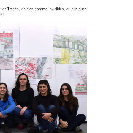
lques
T
races, visibles comme invisibles, ou quelques
tard…