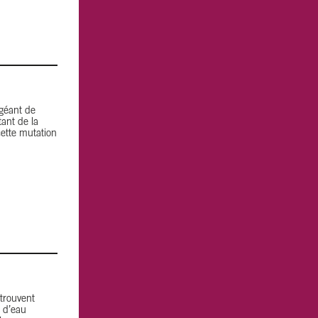
géant de
tant de la
cette mutation
etrouvent
 d’eau