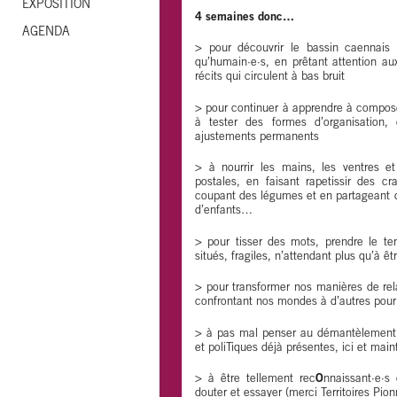
EXPOSITION
4 semaines donc…
AGENDA
> pour découvrir le bassin caennais e
qu’humain·e·s, en prêtant attention au
récits qui circulent à bas bruit
> pour continuer à apprendre à compose
à tester des formes d’organisation,
ajustements permanents
> à nourrir les mains, les ventres e
postales, en faisant rapetissir des c
coupant des légumes et en partageant d
d’enfants…
> pour tisser des mots, prendre le te
situés, fragiles, n’attendant plus qu’à ê
> pour transformer nos manières de rel
confrontant nos mondes à d’autres pour
> à pas mal penser au démantèlement d
et poliTiques déjà présentes, ici et ma
> à être tellement rec
O
nnaissant·e·s
douter et essayer (merci Territoires Pion