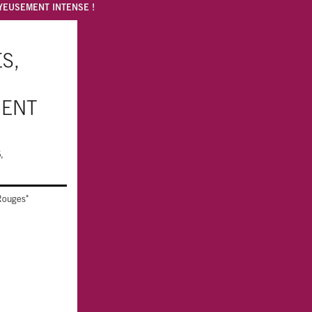
OYEUSEMENT INTENSE !
S,
MENT
,
 Rouges"