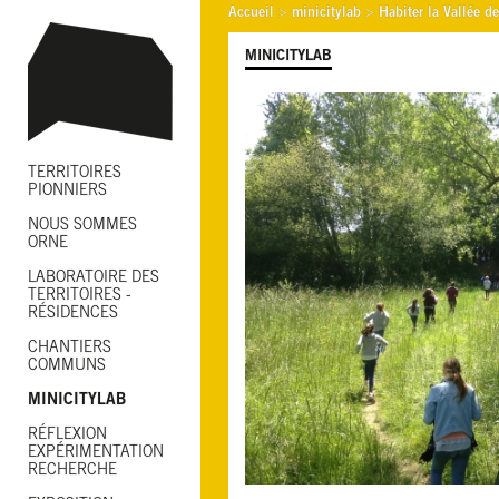
Accueil
>
minicitylab
>
Habiter la Vallée de
MINICITYLAB
TERRITOIRES
PIONNIERS
NOUS SOMMES
ORNE
LABORATOIRE DES
TERRITOIRES -
RÉSIDENCES
CHANTIERS
COMMUNS
MINICITYLAB
RÉFLEXION
EXPÉRIMENTATION
RECHERCHE