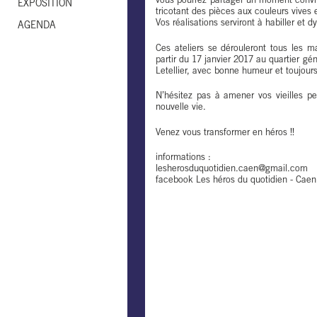
vous pourrez partager un moment convivi
EXPOSITION
tricotant des pièces aux couleurs vives 
Vos réalisations serviront à habiller et d
AGENDA
Ces ateliers se dérouleront tous les ma
partir du 17 janvier 2017 au quartier gén
Letellier, avec bonne humeur et toujours 
N’hésitez pas à amener vos vieilles pe
nouvelle vie.
Venez vous transformer en héros !!
informations :
lesherosduquotidien.caen
@
gmail.com
facebook
Les héros du quotidien - Caen