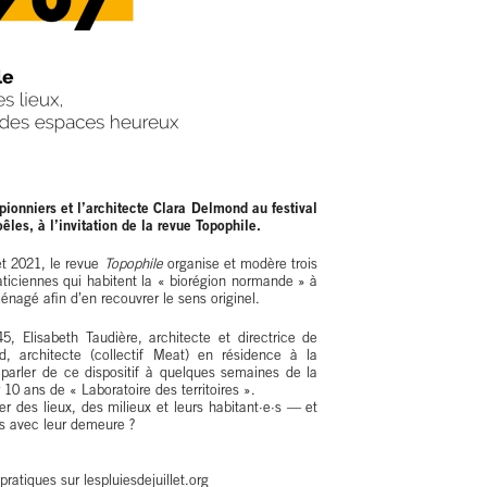
s pionniers et l’architecte Clara Delmond au festival
oêles, à l’invitation de la revue Topophile.
let 2021, le revue
Topophile
organise et modère trois
aticiennes qui habitent la « biorégion normande » à
nagé afin d’en recouvrer le sens originel.
45, Elisabeth Taudière, architecte et directrice de
nd, architecte (collectif Meat) en résidence à la
 parler de ce dispositif à quelques semaines de la
 10 ans de « Laboratoire des territoires ».
er des lieux, des milieux et leurs habitant·e·s — et
ps avec leur demeure ?
 pratiques sur
lespluiesdejuillet.org