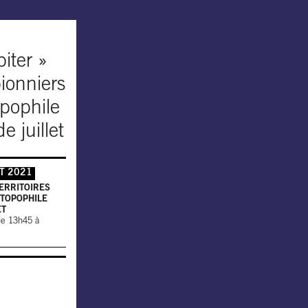
biter »
pionniers
opophile
e juillet
ET 2021
TERRITOIRES
 TOPOPHILE
ET
 de 13h45 à