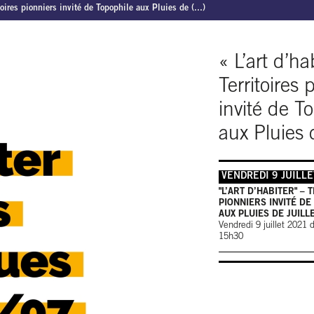
itoires pionniers invité de Topophile aux Pluies de (...)
« L’art d’ha
Territoires 
invité de T
aux Pluies d
VENDREDI 9 JUILL
"L’ART D’HABITER" – 
PIONNIERS INVITÉ DE
AUX PLUIES DE JUILL
Vendredi 9 juillet 2021
15h30