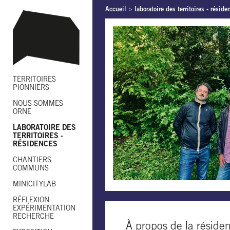
Accueil
>
laboratoire des territoires - réside
TERRITOIRES
PIONNIERS
NOUS SOMMES
ORNE
LABORATOIRE DES
TERRITOIRES -
RÉSIDENCES
CHANTIERS
COMMUNS
MINICITYLAB
RÉFLEXION
EXPÉRIMENTATION
RECHERCHE
À propos de la réside